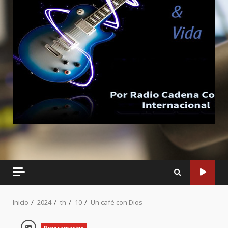
Inicio
2024
th
10
Un café con Dios