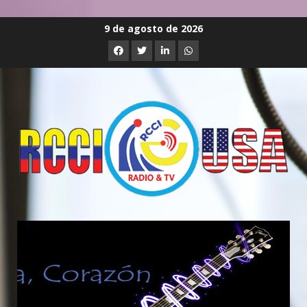
Saltar
9 de agosto de 2026
al
Facebook
Twitter
Linkedin
Whatsapp
contenido