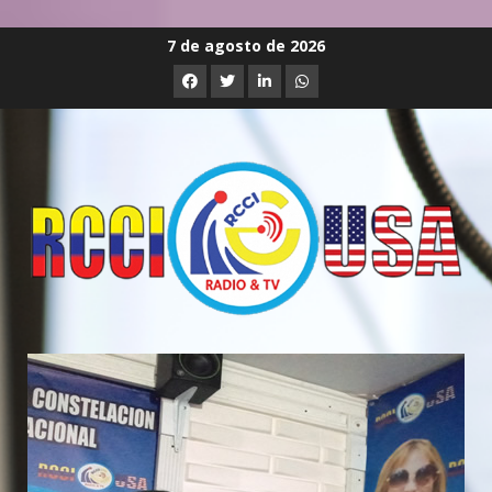
Saltar
7 de agosto de 2026
al
Facebook
Twitter
Linkedin
Whatsapp
contenido